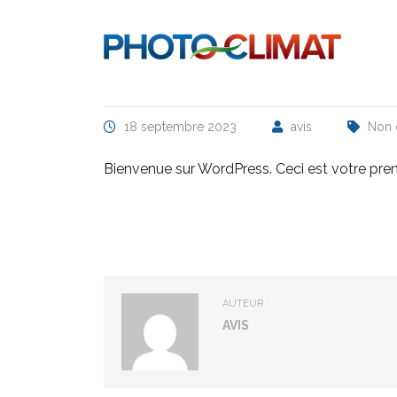
18 septembre 2023
avis
Non 
Bienvenue sur WordPress. Ceci est votre prem
AUTEUR :
AVIS