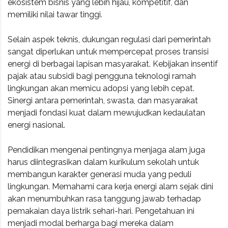
ekosistem bisnis yang lebih hijau, kompetitif, dan
memiliki nilai tawar tinggi.
Selain aspek teknis, dukungan regulasi dari pemerintah
sangat diperlukan untuk mempercepat proses transisi
energi di berbagai lapisan masyarakat. Kebijakan insentif
pajak atau subsidi bagi pengguna teknologi ramah
lingkungan akan memicu adopsi yang lebih cepat.
Sinergi antara pemerintah, swasta, dan masyarakat
menjadi fondasi kuat dalam mewujudkan kedaulatan
energi nasional.
Pendidikan mengenai pentingnya menjaga alam juga
harus diintegrasikan dalam kurikulum sekolah untuk
membangun karakter generasi muda yang peduli
lingkungan. Memahami cara kerja energi alam sejak dini
akan menumbuhkan rasa tanggung jawab terhadap
pemakaian daya listrik sehari-hari. Pengetahuan ini
menjadi modal berharga bagi mereka dalam