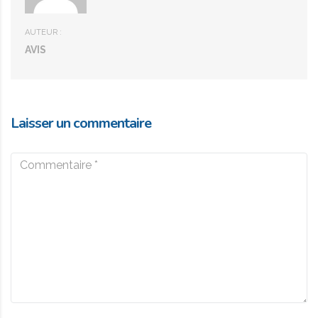
AUTEUR :
AVIS
Laisser un commentaire