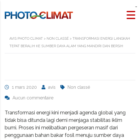
slot gacor
kawijitu
kawijitu
kawijitu
kawijitu
kawijitu
kawijitu
kawijitu
kawijitu
kawijitu
slot4d
situs toto
rtp slot
AVIS PHOTO CLIMAT
>
NON CLASSÉ
>
TRANSFORMASI ENERGI LANGKAH
TEPAT BERALIH KE SUMBER DAYA ALAM YANG MANDIRI DAN BERSIH
1 mars 2020
avis
Non classé
Aucun commentaire
Transformasi energi kini menjadi agenda global yang
tidak bisa ditunda lagi demi menjaga stabilitas iklim
bumi. Proses ini melibatkan pergeseran masif dari
penggunaan bahan bakar fosil menuju sumber daya