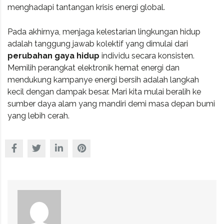
menghadapi tantangan krisis energi global.
Pada akhirnya, menjaga kelestarian lingkungan hidup
adalah tanggung jawab kolektif yang dimulai dari
perubahan gaya hidup
individu secara konsisten.
Memilih perangkat elektronik hemat energi dan
mendukung kampanye energi bersih adalah langkah
kecil dengan dampak besar. Mari kita mulai beralih ke
sumber daya alam yang mandiri demi masa depan bumi
yang lebih cerah.