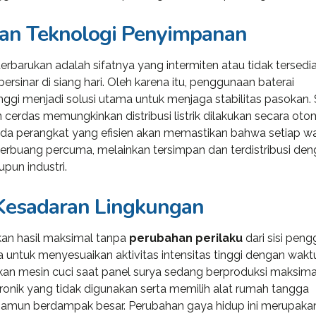
dan Teknologi Penyimpanan
erbarukan adalah sifatnya yang intermiten atau tidak tersedi
rsinar di siang hari. Oleh karena itu, penggunaan baterai
nggi menjadi solusi utama untuk menjaga stabilitas pasokan. 
n cerdas memungkinkan distribusi listrik dilakukan secara oto
pada perangkat yang efisien akan memastikan bahwa setiap w
 terbuang percuma, melainkan tersimpan dan terdistribusi de
pun industri.
 Kesadaran Lingkungan
kan hasil maksimal tanpa
perubahan perilaku
dari sisi peng
oining Consulting
«Consulting WordPress
a untuk menyesuaikan aktivitas intensitas tinggi dengan wakt
 ran a project
Theme is the way to go for
an mesin cuci saat panel surya sedang berproduksi maksima
nt software
financial institutions. We
onik yang tidak digunakan serta memilih alat rumah tangga
e U.S. and worked
take pride in being a
l namun berdampak besar. Perubahan gaya hidup ini merupaka