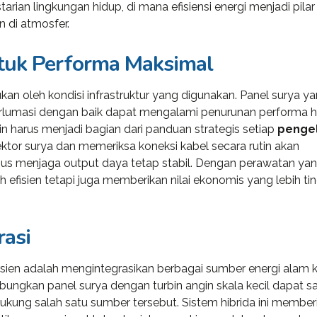
ing and
transparent and perfection
rian lingkungan hidup, di mana efisiensi energi menjadi pilar
 di atmosfer.
..
orien...
tuk Performa Maksimal
ukan oleh kondisi infrastruktur yang digunakan. Panel surya y
d S. Morris
Victoria Porter
 terlumasi dengan baik dapat mengalami penurunan performa 
t Entavo LLC
CTO at Smarty PTY
tin harus menjadi bagian dari panduan strategis setiap
penge
tor surya dan memeriksa koneksi kabel secara rutin akan
gus menjaga output daya tetap stabil. Dengan perawatan ya
bih efisien tetapi juga memberikan nilai ekonomis yang lebih ti
rasi
isien adalah mengintegrasikan berbagai sumber energi alam 
bungkan panel surya dengan turbin angin skala kecil dapat sa
kung salah satu sumber tersebut. Sistem hibrida ini member