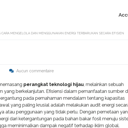
Acc
S CARA MENGELOLA DAN MENGGUNAKAN ENERGI TERBARUKAN SECARA EFISIEN
Aucun commentaire
r memasang
perangkat teknologi hijau
, melainkan sebuah
m yang berkelanjutan. Efisiensi dalam pemanfaatan sumber 
gat bergantung pada pemahaman mendalam tentang kapasitas
awal yang paling krusial adalah melakukan audit energi secar
aya atau penggunaan yang tidak perlu. Dengan pemetaan ya
nergi dari ketergantungan pada bahan bakar fosil menuju sis
ingga meminimalkan dampak negatif terhadap iklim global.