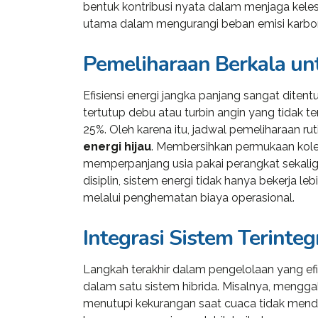
in consult
bentuk kontribusi nyata dalam menjaga kelesta
utama dalam mengurangi beban emisi karbon
investment.
Pemeliharaan Berkala un
Efisiensi energi jangka panjang sangat ditent
Davi
tertutup debu atau turbin angin yang tidak
CEO a
25%. Oleh karena itu, jadwal pemeliharaan ru
energi hijau
. Membersihkan permukaan kolek
memperpanjang usia pakai perangkat sekali
disiplin, sistem energi tidak hanya bekerja le
melalui penghematan biaya operasional.
Integrasi Sistem Terinteg
Langkah terakhir dalam pengelolaan yang ef
dalam satu sistem hibrida. Misalnya, mengga
menutupi kekurangan saat cuaca tidak mendu