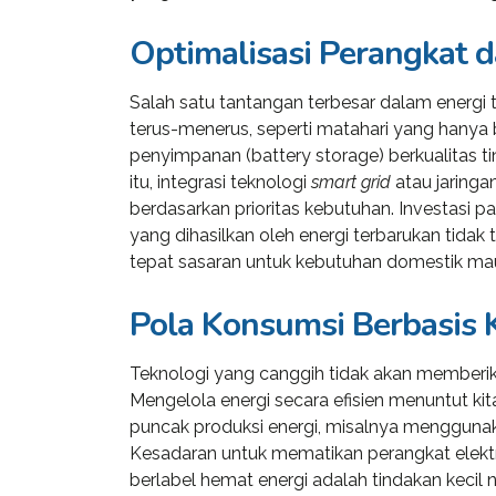
Optimalisasi Perangkat 
Salah satu tantangan terbesar dalam energi t
terus-menerus, seperti matahari yang hanya be
penyimpanan (battery storage) berkualitas ti
itu, integrasi teknologi
smart grid
atau jaringa
berdasarkan prioritas kebutuhan. Investasi 
yang dihasilkan oleh energi terbarukan tidak
tepat sasaran untuk kebutuhan domestik mau
Pola Konsumsi Berbasis
Teknologi yang canggih tidak akan memberi
«Prior to j
Mengelola energi secara efisien menuntut kit
WP, Bianca
puncak produksi energi, misalnya menggunak
manageme
Kesadaran untuk mematikan perangkat elektr
firm in th
berlabel hemat energi adalah tindakan keci