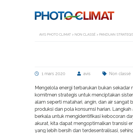
AVIS PHOTO CLIMAT
>
NON CLASSÉ
>
PANDUAN STRATEGI
1 mars 2020
avis
Non classé
Mengelola energi terbarukan bukan sekada
komitmen strategis untuk menciptakan siste
alam seperti matahari, angin, dan air san
produksi dan pola konsumsi harian. Langkah 
berkala untuk mengidentifikasi kebocoran d
akurat, kita dapat mengoptimalkan transisi e
yang lebih bersih dan terdesentralisasi, seh