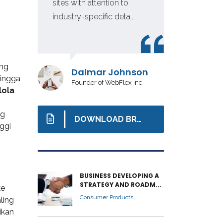
sites with attention to
in 
industry-specific deta...
inv
ang
Dalmar Johnson
hingga
Founder of WebFlex Inc.
lola
ng
DOWNLOAD BROCHURE
nggi
BUSINESS DEVELOPING A
STRATEGY AND ROADM...
ke
Consumer Products
ling
ikan