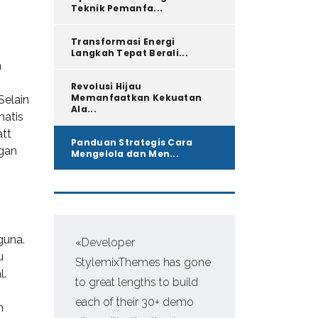
Teknik Pemanfa...
Transformasi Energi
Langkah Tepat Berali...
a
Revolusi Hijau
Memanfaatkan Kekuatan
Selain
Ala...
matis
att
Panduan Strategis Cara
ngan
Mengelola dan Men...
guna.
«Developer
«Pr
u
StylemixThemes has gone
WP,
l.
to great lengths to build
man
each of their 30+ demo
fir
n