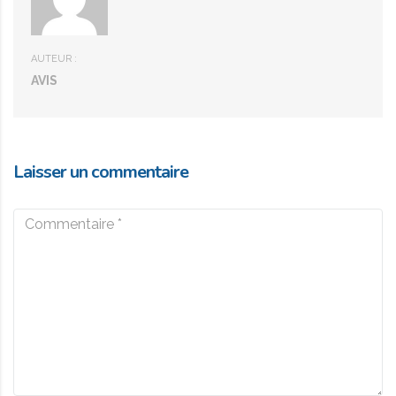
AUTEUR :
AVIS
Laisser un commentaire