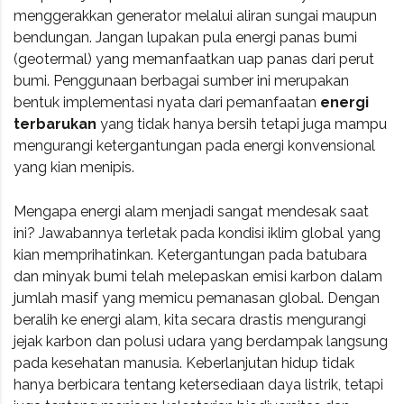
menggerakkan generator melalui aliran sungai maupun
bendungan. Jangan lupakan pula energi panas bumi
(geotermal) yang memanfaatkan uap panas dari perut
bumi. Penggunaan berbagai sumber ini merupakan
bentuk implementasi nyata dari pemanfaatan
energi
terbarukan
yang tidak hanya bersih tetapi juga mampu
mengurangi ketergantungan pada energi konvensional
yang kian menipis.
Mengapa energi alam menjadi sangat mendesak saat
ini? Jawabannya terletak pada kondisi iklim global yang
kian memprihatinkan. Ketergantungan pada batubara
dan minyak bumi telah melepaskan emisi karbon dalam
jumlah masif yang memicu pemanasan global. Dengan
beralih ke energi alam, kita secara drastis mengurangi
jejak karbon dan polusi udara yang berdampak langsung
pada kesehatan manusia. Keberlanjutan hidup tidak
hanya berbicara tentang ketersediaan daya listrik, tetapi