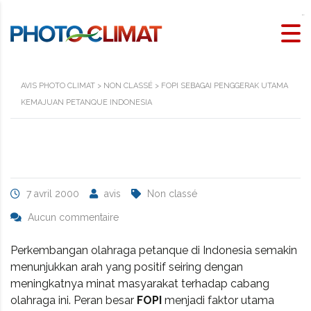
rtp slot
AVIS PHOTO CLIMAT
>
NON CLASSÉ
>
FOPI SEBAGAI PENGGERAK UTAMA
KEMAJUAN PETANQUE INDONESIA
7 avril 2000
avis
Non classé
Aucun commentaire
Perkembangan olahraga petanque di Indonesia semakin
menunjukkan arah yang positif seiring dengan
meningkatnya minat masyarakat terhadap cabang
olahraga ini. Peran besar
FOPI
menjadi faktor utama