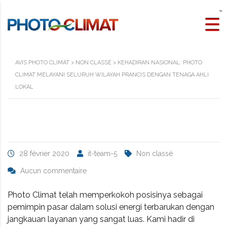
slot gacor
kawijitu
kawijitu
kawijitu
kawijitu
kawijitu
kawijitu
kawijitu
kawijitu
kawijitu
slot4d
situs toto
rtp slot
AVIS PHOTO CLIMAT
>
NON CLASSÉ
>
KEHADIRAN NASIONAL: PHOTO
CLIMAT MELAYANI SELURUH WILAYAH PRANCIS DENGAN TENAGA AHLI
LOKAL
28 février 2020
it-team-5
Non classé
Aucun commentaire
Photo Climat telah memperkokoh posisinya sebagai
pemimpin pasar dalam solusi energi terbarukan dengan
jangkauan layanan yang sangat luas. Kami hadir di