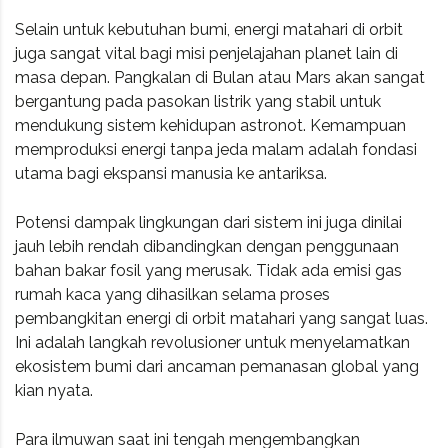
Selain untuk kebutuhan bumi, energi matahari di orbit
juga sangat vital bagi misi penjelajahan planet lain di
masa depan. Pangkalan di Bulan atau Mars akan sangat
bergantung pada pasokan listrik yang stabil untuk
mendukung sistem kehidupan astronot. Kemampuan
memproduksi energi tanpa jeda malam adalah fondasi
utama bagi ekspansi manusia ke antariksa.
Potensi dampak lingkungan dari sistem ini juga dinilai
jauh lebih rendah dibandingkan dengan penggunaan
bahan bakar fosil yang merusak. Tidak ada emisi gas
rumah kaca yang dihasilkan selama proses
pembangkitan energi di orbit matahari yang sangat luas.
Ini adalah langkah revolusioner untuk menyelamatkan
ekosistem bumi dari ancaman pemanasan global yang
kian nyata.
Para ilmuwan saat ini tengah mengembangkan