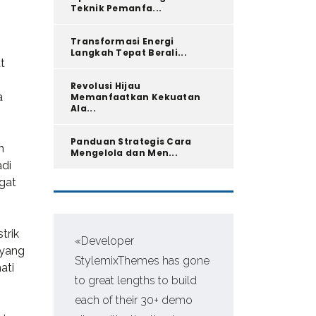
Teknik Pemanfa...
Transformasi Energi
Langkah Tepat Berali...
t
Revolusi Hijau
a
Memanfaatkan Kekuatan
Ala...
Panduan Strategis Cara
n
Mengelola dan Men...
adi
gat
trik
«Developer
«Pr
 yang
StylemixThemes has gone
WP,
ati
to great lengths to build
man
each of their 30+ demo
fir