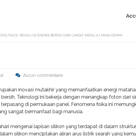
Acc
OVOLTAICS): REVOLUSI ENERGI BERSIH DARI LANGIT MENUJU MASA DEPAN
sé
Aucun commentaire
upakan inovasi mutakhir yang memanfaatkan energi matahar
 bersih. Teknologi ini bekerja dengan menangkap foton dari si
g terpasang di permukaan panel. Fenomena fisika ini memung
 yang sangat bermanfaat bagi manusia.
ahari mengenai lapisan silikon yang terdapat di dalam struktu
 dalam silikon menciptakan aliran arus listrik searah yang kem