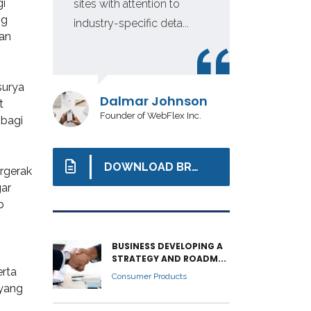
gi
sites with attention to
in 
ng
industry-specific deta...
inv
tan
surya
Davi
Dalmar Johnson
t
CEO at
Founder of WebFlex Inc.
 bagi
DOWNLOAD BROCHURE
rgerak
gar
p
BUSINESS DEVELOPING A
STRATEGY AND ROADM...
erta
Consumer Products
 yang