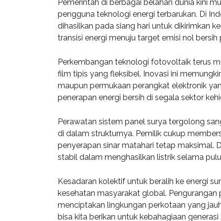
Pemerintah di berbagai belahan dunia kini 
in consult
pengguna teknologi energi terbarukan. Di In
investment.
dihasilkan pada siang hari untuk dikirimkan 
transisi energi menuju target emisi nol bers
Perkembangan teknologi fotovoltaik terus mel
Davi
film tipis yang fleksibel. Inovasi ini memung
CEO a
maupun permukaan perangkat elektronik yang
penerapan energi bersih di segala sektor keh
Perawatan sistem panel surya tergolong sa
di dalam strukturnya. Pemilik cukup members
penyerapan sinar matahari tetap maksimal. 
stabil dalam menghasilkan listrik selama pu
Kesadaran kolektif untuk beralih ke energi
kesehatan masyarakat global. Pengurangan po
menciptakan lingkungan perkotaan yang jauh 
bisa kita berikan untuk kebahagiaan generasi 