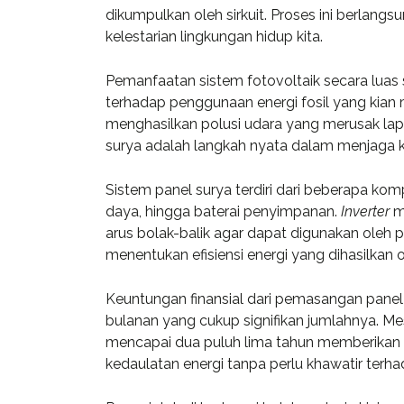
dikumpulkan oleh sirkuit. Proses ini berlan
kelestarian lingkungan hidup kita.
Pemanfaatan sistem fotovoltaik secara luas
terhadap penggunaan energi fosil yang kian m
menghasilkan polusi udara yang merusak lap
surya adalah langkah nyata dalam menjaga 
Sistem panel surya terdiri dari beberapa ko
daya, hingga baterai penyimpanan.
Inverter
me
arus bolak-balik agar dapat digunakan oleh
menentukan efisiensi energi yang dihasilkan o
Keuntungan finansial dari pemasangan panel 
«Prior to j
bulanan yang cukup signifikan jumlahnya. Me
WP, Bianca
mencapai dua puluh lima tahun memberikan 
manageme
kedaulatan energi tanpa perlu khawatir terhada
firm in th