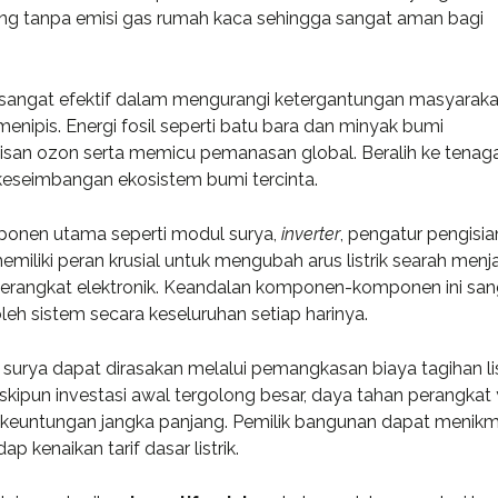
gsung tanpa emisi gas rumah kaca sehingga sangat aman bagi
 sangat efektif dalam mengurangi ketergantungan masyaraka
enipis. Energi fosil seperti batu bara dan minyak bumi
isan ozon serta memicu pemanasan global. Beralih ke tenag
keseimbangan ekosistem bumi tercinta.
mponen utama seperti modul surya,
inverter
, pengatur pengisia
miliki peran krusial untuk mengubah arus listrik searah menj
 perangkat elektronik. Keandalan komponen-komponen ini san
leh sistem secara keseluruhan setiap harinya.
surya dapat dirasakan melalui pemangkasan biaya tagihan lis
oining Consulting
«Consulting WordPress
skipun investasi awal tergolong besar, daya tahan perangkat
 ran a project
Theme is the way to go for
keuntungan jangka panjang. Pemilik bangunan dapat menikm
nt software
financial institutions. We
p kenaikan tarif dasar listrik.
e U.S. and worked
take pride in being a