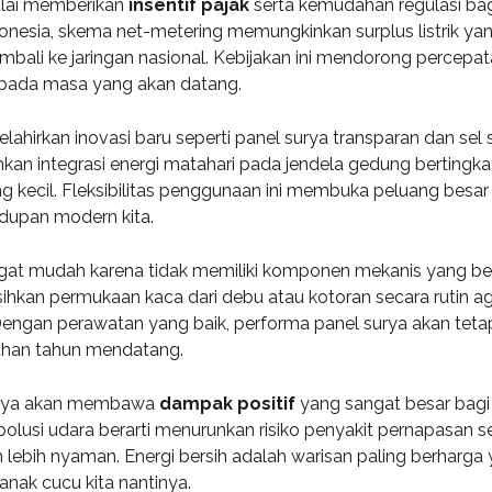
mulai memberikan
insentif pajak
serta kemudahan regulasi ba
ing and
transparent and perfection
donesia, skema net-metering memungkinkan surplus listrik ya
..
orien...
kembali ke jaringan nasional. Kebijakan ini mendorong percepa
ih pada masa yang akan datang.
ahirkan inovasi baru seperti panel surya transparan dan sel 
d S. Morris
Victoria Porter
kinkan integrasi energi matahari pada jendela gedung bertingka
t Entavo LLC
CTO at Smarty PTY
 kecil. Fleksibilitas penggunaan ini membuka peluang besar
idupan modern kita.
ngat mudah karena tidak memiliki komponen mekanis yang be
ihkan permukaan kaca dari debu atau kotoran secara rutin a
Dengan perawatan yang baik, performa panel surya akan teta
luhan tahun mendatang.
 surya akan membawa
dampak positif
yang sangat besar bagi
lusi udara berarti menurunkan risiko penyakit pernapasan s
lebih nyaman. Energi bersih adalah warisan paling berharga
anak cucu kita nantinya.