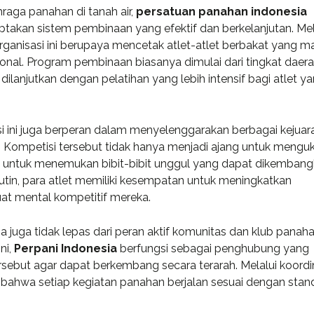
raga panahan di tanah air,
persatuan panahan indonesia
takan sistem pembinaan yang efektif dan berkelanjutan. Mel
organisasi ini berupaya mencetak atlet-atlet berbakat yang 
ional. Program pembinaan biasanya dimulai dari tingkat daer
dilanjutkan dengan pelatihan yang lebih intensif bagi atlet y
si ini juga berperan dalam menyelenggarakan berbagai kejuar
. Kompetisi tersebut tidak hanya menjadi ajang untuk mengu
na untuk menemukan bibit-bibit unggul yang dapat dikemban
rutin, para atlet memiliki kesempatan untuk meningkatkan
t mental kompetitif mereka.
juga tidak lepas dari peran aktif komunitas dan klub panah
oining Consulting
«Consulting WordPress
ni,
Perpani Indonesia
berfungsi sebagai penghubung yang
 ran a project
Theme is the way to go for
sebut agar dapat berkembang secara terarah. Melalui koordi
nt software
financial institutions. We
 bahwa setiap kegiatan panahan berjalan sesuai dengan stan
e U.S. and worked
take pride in being a