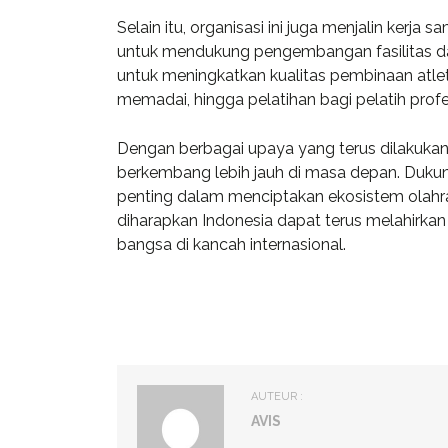
in consult
Selain itu, organisasi ini juga menjalin kerj
investment.
untuk mendukung pengembangan fasilitas da
untuk meningkatkan kualitas pembinaan atlet
memadai, hingga pelatihan bagi pelatih profe
Davi
Dengan berbagai upaya yang terus dilakukan,
CEO a
berkembang lebih jauh di masa depan. Dukung
penting dalam menciptakan ekosistem olahrag
diharapkan Indonesia dapat terus melahirk
bangsa di kancah internasional.
AUTEUR :
AVIS