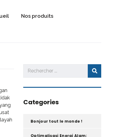
kawijitu
ueil
Nos produits
gan
tidak
Categories
 yang
pusat
ilayah
Bonjour tout le monde !
Optimalisasi Energi Alam: