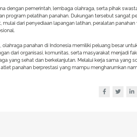
ing and
transparent and perfection
a sama dengan pemerintah, lembaga olahraga, serta pihak swast
..
orien...
n program pelatihan panahan. Dukungan tersebut sangat pe
, mulai dari penyediaan lapangan latihan, peralatan panahan
sional.
d S. Morris
Victoria Porter
 olahraga panahan di Indonesia memiliki peluang besar untu
t Entavo LLC
CTO at Smarty PTY
an dari organisasi, komunitas, serta masyarakat menjadi fak
a yang sehat dan berkelanjutan. Melalui kerja sama yang so
an atlet panahan berprestasi yang mampu mengharumkan na