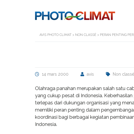
AVIS PHOTO CLIMAT
>
NON CLASSÉ
>
PERAN PENTING PE
14 mars 2000
avis
Non class
Olahraga panahan merupakan salah satu cab
yang cukup pesat di Indonesia. Keberhasilan 
terlepas dari dukungan organisasi yang mena
memiliki peran penting dalam pengembanga
koordinasi bagi berbagai kegiatan pembinaan
Indonesia.