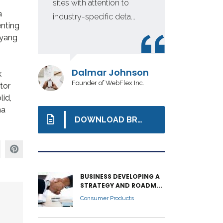
sites with attention to
in 
a
industry-specific deta...
inv
nting
 yang
Dalmar Johnson
k
Founder of WebFlex Inc.
tor
lid,
ma
DOWNLOAD BROCHURE
BUSINESS DEVELOPING A
STRATEGY AND ROADM...
Consumer Products