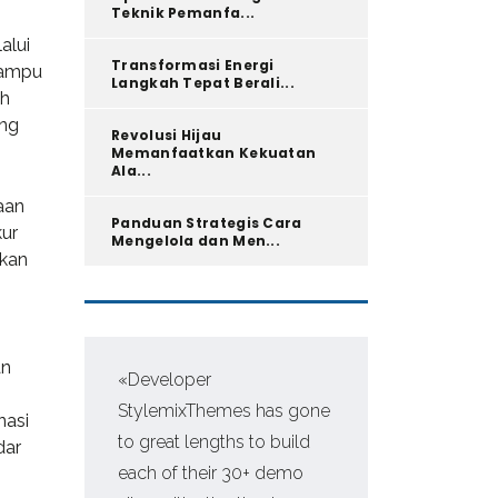
Teknik Pemanfa...
alui
Transformasi Energi
mampu
Langkah Tepat Berali...
ah
ang
Revolusi Hijau
Memanfaatkan Kekuatan
Ala...
aan
Panduan Strategis Cara
kur
Mengelola dan Men...
gkan
an
«Developer
«Pr
StylemixThemes has gone
WP,
nasi
to great lengths to build
man
dar
each of their 30+ demo
fir