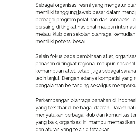
Sebagai organisasi resmi yang mengatur olah
memiliki tanggung jawab besar dalam mencip
berbagai program pelatihan dan kompetisi, 
bersaing di tingkat nasional maupun internas
melalui klub dan sekolah olahraga, kemudian 
memiliki potensi besar.
Selain fokus pada pembinaan atlet, organisa
panahan di tingkat regional maupun nasional
kemampuan atlet, tetapi juga sebagai sara
lebih lanjut. Dengan adanya kompetisi yang 
pengalaman bertanding sekaligus memperkua
Perkembangan olahraga panahan di Indonesia 
«Prior to j
yang tersebar di berbagai daerah. Dalam hal i
WP, Bianca
menyatukan berbagai klub dan komunitas ter
manageme
yang baik, organisasi ini mampu memastikan
firm in th
dan aturan yang telah ditetapkan.