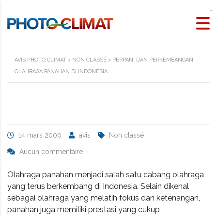
kawijitu
rtp slot
AVIS PHOTO CLIMAT
>
NON CLASSÉ
>
PERPANI DAN PERKEMBANGAN
OLAHRAGA PANAHAN DI INDONESIA
14 mars 2000
avis
Non classé
Aucun commentaire
Olahraga panahan menjadi salah satu cabang olahraga
yang terus berkembang di Indonesia. Selain dikenal
sebagai olahraga yang melatih fokus dan ketenangan,
panahan juga memiliki prestasi yang cukup