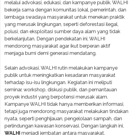
melalui advokasi, edukasi, dan kampanye publik. WALHI
bekerja sama dengan komunitas lokal, pemerintah, dan
lembaga swadaya masyarakat untuk menekan praktik
yang merusak lingkungan, seperti deforestasi ilegal,
polusi, dan eksploitasi sumber daya alam yang tidak
berkelanjutan. Dengan pendekatan ini, WALHI
mendorong masyarakat agar ikut berperan aktif
menjaga bumi demi generasi mendatang.
Selain advokasi, WALHI rutin melakukan kampanye
publik untuk meningkatkan kesadaran masyarakat
terhadap isu-isu lingkungan. Kegiatan ini meliputi
seminar, workshop, diskusi publik, dan pemantauan
proyek industri yang berpotensi merusak alam.
Kampanye WALHI tidak hanya memberikan informasi,
tetapi juga mendorong masyarakat melakukan tindakan
nyata, seperti penghijauan, pengelolaan sampah, dan
perlindungan kawasan konservasi. Dengan langkah ini,
WALHI
menjadi jembatan antara masyarakat,