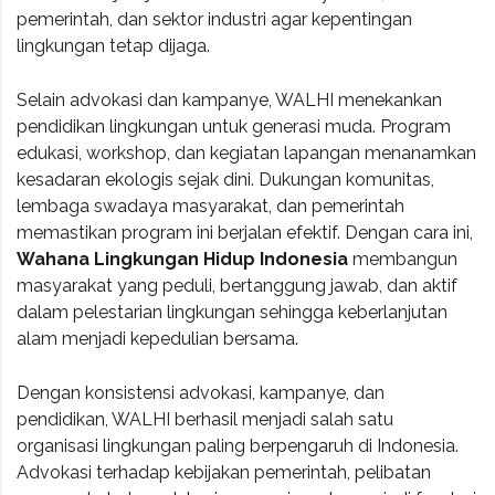
pemerintah, dan sektor industri agar kepentingan
lingkungan tetap dijaga.
Selain advokasi dan kampanye, WALHI menekankan
pendidikan lingkungan untuk generasi muda. Program
edukasi, workshop, dan kegiatan lapangan menanamkan
kesadaran ekologis sejak dini. Dukungan komunitas,
lembaga swadaya masyarakat, dan pemerintah
memastikan program ini berjalan efektif. Dengan cara ini,
Wahana Lingkungan Hidup Indonesia
membangun
masyarakat yang peduli, bertanggung jawab, dan aktif
dalam pelestarian lingkungan sehingga keberlanjutan
alam menjadi kepedulian bersama.
Dengan konsistensi advokasi, kampanye, dan
pendidikan, WALHI berhasil menjadi salah satu
organisasi lingkungan paling berpengaruh di Indonesia.
Advokasi terhadap kebijakan pemerintah, pelibatan