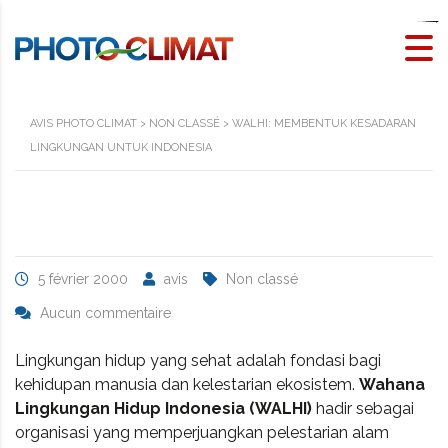
aafikotatangerangselatan.org
aafikotabandung.org
aafikotajakarta.org
aafikotaserang.org
fopikotatarakan.org
idikotabangka.org
idikotatidore.org
idikotariau.org
slot maxwin
slot gacor
kawijitu
kawijitu
situs togel
kawijitu
kawijitu
situs togel
kawijitu
kawijitu
kawijitu
kawijitu
kawijitu
kawijitu
kawijitu
kawijitu
toto slot
slot4d
situs toto
situs toto
rtp slot
situs toto
rtp slot
situs toto
AVIS PHOTO CLIMAT
>
NON CLASSÉ
>
WALHI: MEMBENTUK KESADARAN
LINGKUNGAN UNTUK INDONESIA
5 février 2000
avis
Non classé
Aucun commentaire
Lingkungan hidup yang sehat adalah fondasi bagi
kehidupan manusia dan kelestarian ekosistem.
Wahana
Lingkungan Hidup Indonesia
(WALHI)
hadir sebagai
organisasi yang memperjuangkan pelestarian alam